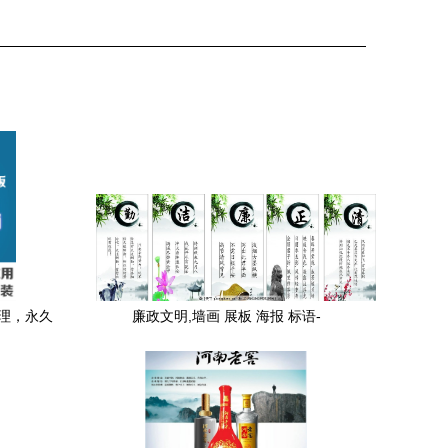
代理，永久
廉政文明,墙画 展板 海报 标语-