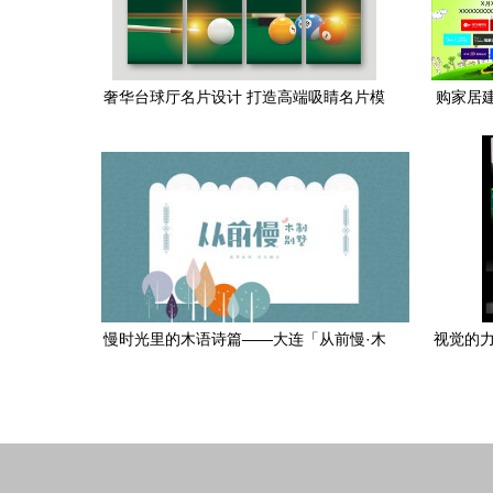
奢华台球厅名片设计 打造高端吸睛名片模
购家居
板全解析
慢时光里的木语诗篇——大连「从前慢·木
视觉的力
别墅」