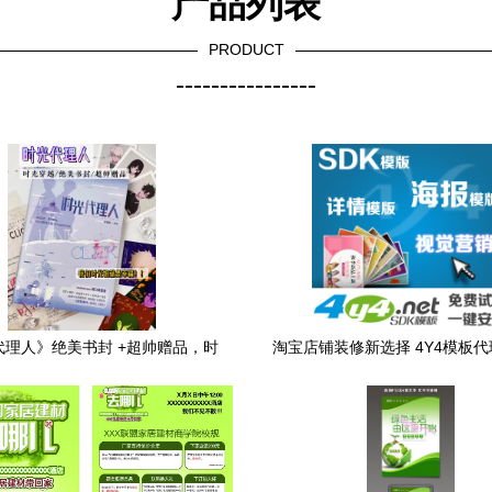
产品列表
PRODUCT
----------------
代理人》绝美书封 +超帅赠品，时
淘宝店铺装修新选择 4Y4模板
姐的终极幸福秘籍！速冲！
使用与一键安装解析